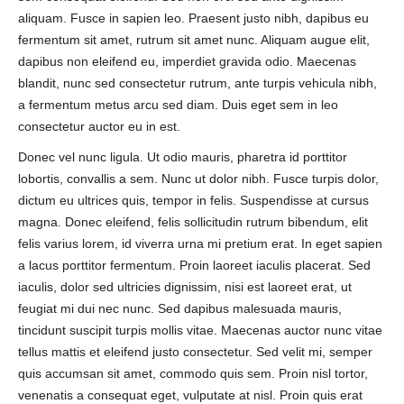
aliquam. Fusce in sapien leo. Praesent justo nibh, dapibus eu
fermentum sit amet, rutrum sit amet nunc. Aliquam augue elit,
dapibus non eleifend eu, imperdiet gravida odio. Maecenas
blandit, nunc sed consectetur rutrum, ante turpis vehicula nibh,
a fermentum metus arcu sed diam. Duis eget sem in leo
consectetur auctor eu in est.
Donec vel nunc ligula. Ut odio mauris, pharetra id porttitor
lobortis, convallis a sem. Nunc ut dolor nibh. Fusce turpis dolor,
dictum eu ultrices quis, tempor in felis. Suspendisse at cursus
magna. Donec eleifend, felis sollicitudin rutrum bibendum, elit
felis varius lorem, id viverra urna mi pretium erat. In eget sapien
a lacus porttitor fermentum. Proin laoreet iaculis placerat. Sed
iaculis, dolor sed ultricies dignissim, nisi est laoreet erat, ut
feugiat mi dui nec nunc. Sed dapibus malesuada mauris,
tincidunt suscipit turpis mollis vitae. Maecenas auctor nunc vitae
tellus mattis et eleifend justo consectetur. Sed velit mi, semper
quis accumsan sit amet, commodo quis sem. Proin nisl tortor,
venenatis a consequat eget, vulputate at nisl. Proin quis erat